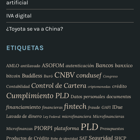
artificial
IVA digital
¿Toyota se va a China?
ETIQUETAS
Bancos
ASOFOM
banxico
AMLO
autenticación
antilavado
CNBV
condusef
Buddless
bitcoin
Buró
Congreso
Control de Cartera
crédito
Contabilidad
criptomonedas
Cumplimiento PLD
Datos personales
documentos
fintech
financiamiento
IDue
financieras
fraude
GAFI
Lavado de dinero
microfinanciera
Microfinancieras
Ley Federal
PLD
PIORPI
plataforma
Microfinanzas
Presupuestos
Seguridad
Productos de Crédito
SAT
SHCP
Robo de identidad