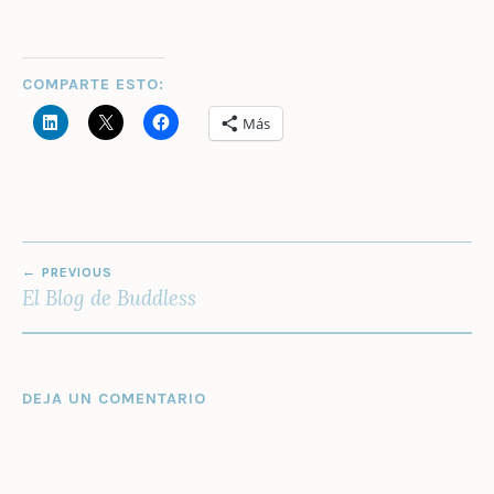
COMPARTE ESTO:
Más
NAVEGACIÓN
PREVIOUS
DE
El Blog de Buddless
ENTRADAS
DEJA UN COMENTARIO