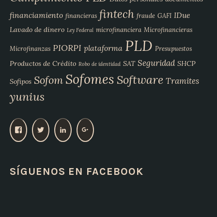
fintech
financiamiento
IDue
financieras
fraude
GAFI
Lavado de dinero
microfinanciera
Microfinancieras
Ley Federal
PLD
PIORPI
plataforma
Microfinanzas
Presupuestos
Seguridad
Productos de Crédito
SAT
SHCP
Robo de identidad
Sofomes
Software
Sofom
Tramites
Sofipos
yunius
V
V
V
V
e
e
e
e
r
r
r
r
p
p
p
p
SÍGUENOS EN FACEBOOK
e
e
e
e
r
r
r
r
f
f
f
f
i
i
i
i
l
l
l
l
d
d
d
d