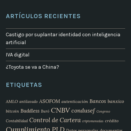
ARTÍCULOS RECIENTES
Castigo por suplantar identidad con inteligencia
artificial
IVA digital
¿Toyota se va a China?
ETIQUETAS
Bancos
ASOFOM
banxico
AMLO
autenticación
antilavado
CNBV
condusef
Buddless
bitcoin
Buró
Congreso
Control de Cartera
crédito
Contabilidad
criptomonedas
Cumplimiento PLD
Datos personales
documentos