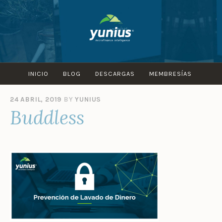
Skip
to
content
INICIO
BLOG
DESCARGAS
MEMBRESÍAS
24 ABRIL, 2019
BY
YUNIUS
Buddless