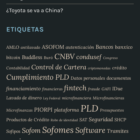
¿Toyota se va a China?
ETIQUETAS
Bancos
ASOFOM
banxico
AMLO
autenticación
antilavado
CNBV
condusef
Buddless
bitcoin
Buró
Congreso
Control de Cartera
crédito
Contabilidad
criptomonedas
Cumplimiento PLD
Datos personales
documentos
fintech
financiamiento
IDue
financieras
fraude
GAFI
Lavado de dinero
microfinanciera
Microfinancieras
Ley Federal
PLD
PIORPI
plataforma
Microfinanzas
Presupuestos
Seguridad
Productos de Crédito
SAT
SHCP
Robo de identidad
Sofomes
Software
Sofom
Tramites
Sofipos