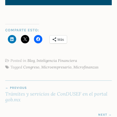
COMPARTE ESTO:
Más
Posted in
Blog
,
Inteligencia Financiera
Tagged
Congreso
,
Microempresario
,
Microfinanzas
NAVEGACIÓN
PREVIOUS
DE
Trámites y servicios de ConDUSEF en el portal
ENTRADAS
gob.mx
NEXT