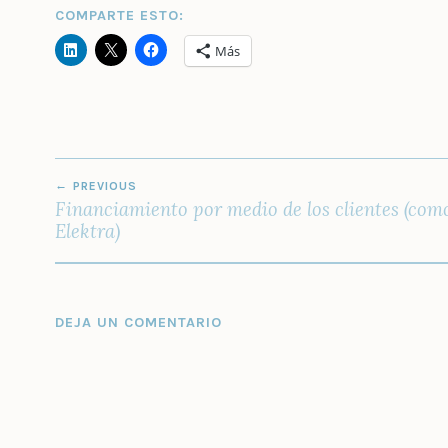
COMPARTE ESTO:
Más
NAVEGACIÓN
PREVIOUS
DE
Financiamiento por medio de los clientes (com
ENTRADAS
Elektra)
DEJA UN COMENTARIO