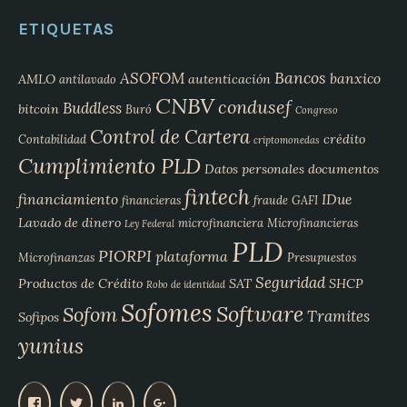
ETIQUETAS
Bancos
ASOFOM
banxico
AMLO
autenticación
antilavado
CNBV
condusef
Buddless
bitcoin
Buró
Congreso
Control de Cartera
crédito
Contabilidad
criptomonedas
Cumplimiento PLD
Datos personales
documentos
fintech
financiamiento
IDue
financieras
fraude
GAFI
Lavado de dinero
microfinanciera
Microfinancieras
Ley Federal
PLD
PIORPI
plataforma
Microfinanzas
Presupuestos
Seguridad
Productos de Crédito
SAT
SHCP
Robo de identidad
Sofomes
Software
Sofom
Tramites
Sofipos
yunius