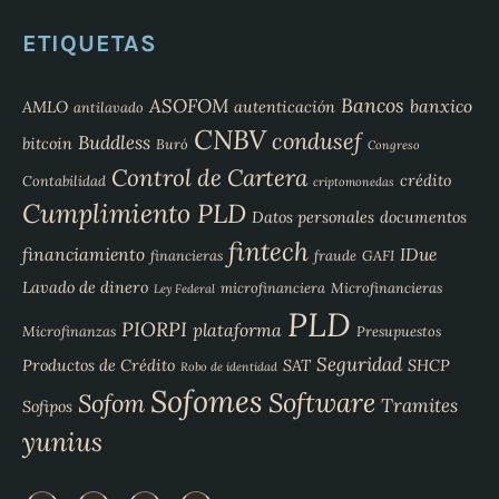
ETIQUETAS
Bancos
ASOFOM
banxico
AMLO
autenticación
antilavado
CNBV
condusef
Buddless
bitcoin
Buró
Congreso
Control de Cartera
crédito
Contabilidad
criptomonedas
Cumplimiento PLD
Datos personales
documentos
fintech
financiamiento
IDue
financieras
fraude
GAFI
Lavado de dinero
microfinanciera
Microfinancieras
Ley Federal
PLD
PIORPI
plataforma
Microfinanzas
Presupuestos
Seguridad
Productos de Crédito
SAT
SHCP
Robo de identidad
Sofomes
Software
Sofom
Tramites
Sofipos
yunius