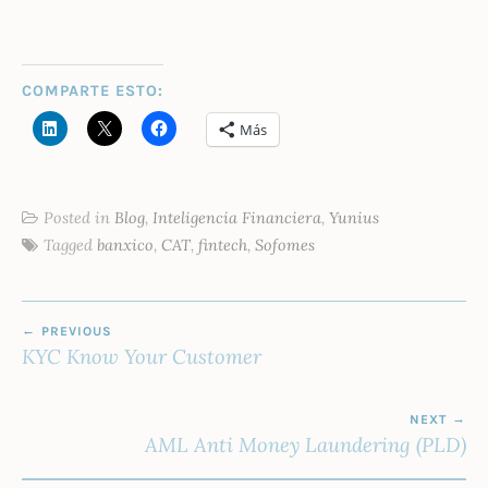
COMPARTE ESTO:
Más
Posted in
Blog
,
Inteligencia Financiera
,
Yunius
Tagged
banxico
,
CAT
,
fintech
,
Sofomes
NAVEGACIÓN
PREVIOUS
DE
KYC Know Your Customer
ENTRADAS
NEXT
AML Anti Money Laundering (PLD)