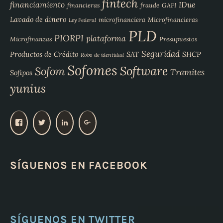
fintech
financiamiento
IDue
financieras
fraude
GAFI
Lavado de dinero
microfinanciera
Microfinancieras
Ley Federal
PLD
PIORPI
plataforma
Microfinanzas
Presupuestos
Seguridad
Productos de Crédito
SAT
SHCP
Robo de identidad
Sofomes
Software
Sofom
Tramites
Sofipos
yunius
V
V
V
V
e
e
e
e
r
r
r
r
p
p
p
p
SÍGUENOS EN FACEBOOK
e
e
e
e
r
r
r
r
f
f
f
f
i
i
i
i
l
l
l
l
d
d
d
d
e
e
e
e
SÍGUENOS EN TWITTER
Y
Y
y
1