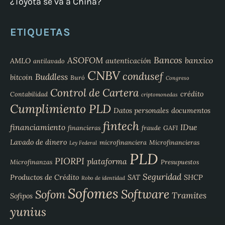
¿Toyota se va a China?
ETIQUETAS
Bancos
ASOFOM
banxico
AMLO
autenticación
antilavado
CNBV
condusef
Buddless
bitcoin
Buró
Congreso
Control de Cartera
crédito
Contabilidad
criptomonedas
Cumplimiento PLD
Datos personales
documentos
fintech
financiamiento
IDue
financieras
fraude
GAFI
Lavado de dinero
microfinanciera
Microfinancieras
Ley Federal
PLD
PIORPI
plataforma
Microfinanzas
Presupuestos
Seguridad
Productos de Crédito
SAT
SHCP
Robo de identidad
Sofomes
Software
Sofom
Tramites
Sofipos
yunius