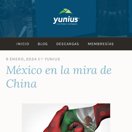
Skip
to
content
INICIO
BLOG
DESCARGAS
MEMBRESÍAS
9 ENERO, 2024
BY
YUNIUS
México en la mira de
China