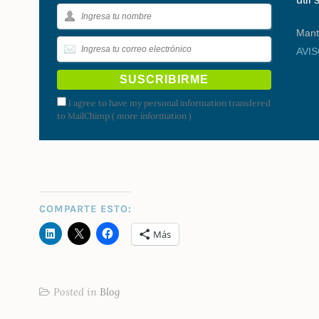
Mant
AVI
I agree to have my personal information transfered
to MailChimp (
more information
)
COMPARTE ESTO:
Más
Posted in
Blog