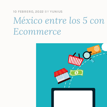
10 FEBRERO, 2022
BY
YUNIUS
México entre los 5 co
Ecommerce