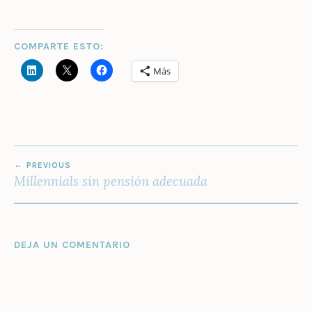
COMPARTE ESTO:
Más
NAVEGACIÓN
PREVIOUS
DE
Millennials sin pensión adecuada
ENTRADAS
DEJA UN COMENTARIO