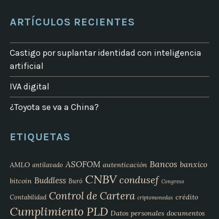
ARTÍCULOS RECIENTES
Castigo por suplantar identidad con inteligencia
artificial
IVA digital
¿Toyota se va a China?
ETIQUETAS
Bancos
ASOFOM
banxico
AMLO
autenticación
antilavado
CNBV
condusef
Buddless
bitcoin
Buró
Congreso
Control de Cartera
crédito
Contabilidad
criptomonedas
Cumplimiento PLD
Datos personales
documentos