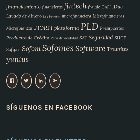
fintech
financiamiento
IDue
financieras
fraude
GAFI
Lavado de dinero
microfinanciera
Microfinancieras
Ley Federal
PLD
PIORPI
plataforma
Microfinanzas
Presupuestos
Seguridad
Productos de Crédito
SAT
SHCP
Robo de identidad
Sofomes
Software
Sofom
Tramites
Sofipos
yunius
V
V
V
V
e
e
e
e
r
r
r
r
p
p
p
p
SÍGUENOS EN FACEBOOK
e
e
e
e
r
r
r
r
f
f
f
f
i
i
i
i
l
l
l
l
d
d
d
d
e
e
e
e