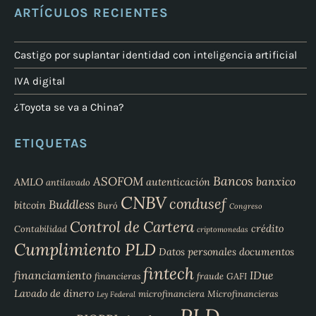
ARTÍCULOS RECIENTES
Castigo por suplantar identidad con inteligencia artificial
IVA digital
¿Toyota se va a China?
ETIQUETAS
Bancos
ASOFOM
banxico
AMLO
autenticación
antilavado
CNBV
condusef
Buddless
bitcoin
Buró
Congreso
Control de Cartera
crédito
Contabilidad
criptomonedas
Cumplimiento PLD
Datos personales
documentos
fintech
financiamiento
IDue
financieras
fraude
GAFI
Lavado de dinero
microfinanciera
Microfinancieras
Ley Federal
PLD