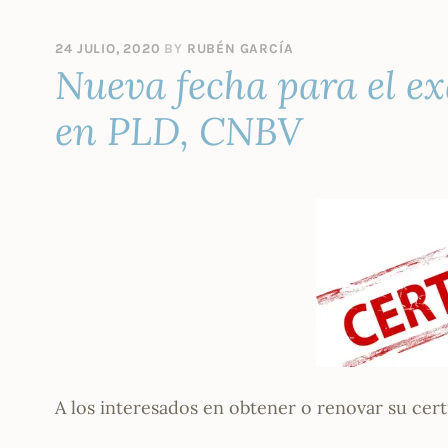
24 JULIO, 2020
BY
RUBÉN GARCÍA
Nueva fecha para el e
en PLD, CNBV
A los interesados en obtener o renovar su cer