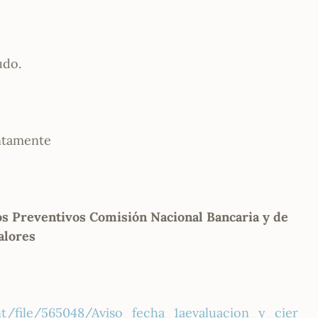
udo.
ntamente
s Preventivos Comisión Nacional Bancaria y de
alores
/file/565048/Aviso_fecha_1aevaluacion_y_cier