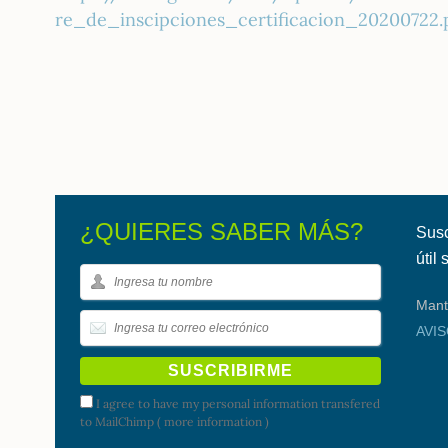
re_de_inscipciones_certificacion_20200722.
¿QUIERES SABER MÁS?
Susc
útil
Mant
AVI
I agree to have my personal information transfered
to MailChimp (
more information
)