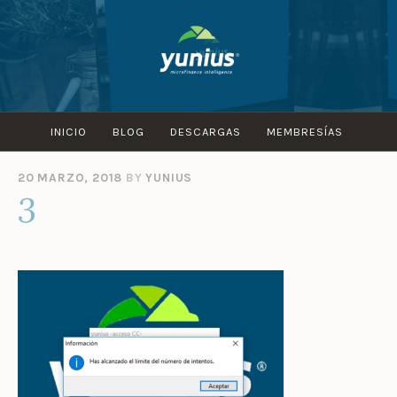
Skip
to
content
INICIO
BLOG
DESCARGAS
MEMBRESÍAS
20 MARZO, 2018
BY
YUNIUS
3