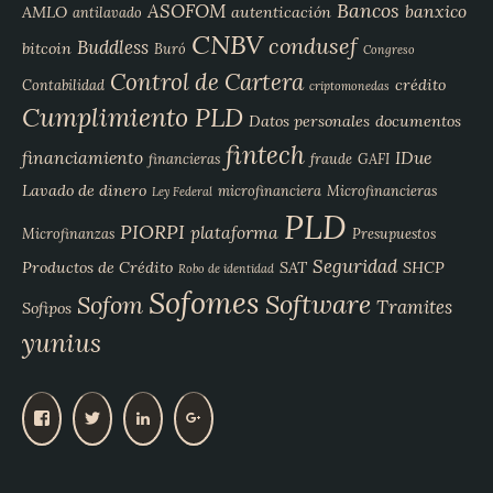
Bancos
ASOFOM
banxico
AMLO
autenticación
antilavado
CNBV
condusef
Buddless
bitcoin
Buró
Congreso
Control de Cartera
crédito
Contabilidad
criptomonedas
Cumplimiento PLD
Datos personales
documentos
fintech
financiamiento
IDue
financieras
fraude
GAFI
Lavado de dinero
microfinanciera
Microfinancieras
Ley Federal
PLD
PIORPI
plataforma
Microfinanzas
Presupuestos
Seguridad
Productos de Crédito
SAT
SHCP
Robo de identidad
Sofomes
Software
Sofom
Tramites
Sofipos
yunius
V
V
V
V
e
e
e
e
r
r
r
r