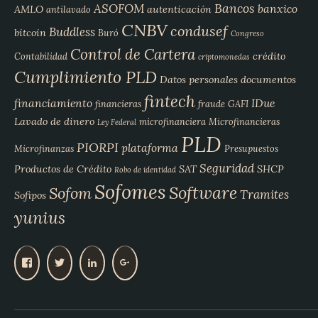
Bancos
ASOFOM
banxico
AMLO
autenticación
antilavado
CNBV
condusef
Buddless
bitcoin
Buró
Congreso
Control de Cartera
crédito
Contabilidad
criptomonedas
Cumplimiento PLD
Datos personales
documentos
fintech
financiamiento
IDue
financieras
fraude
GAFI
Lavado de dinero
microfinanciera
Microfinancieras
Ley Federal
PLD
PIORPI
plataforma
Microfinanzas
Presupuestos
Seguridad
Productos de Crédito
SAT
SHCP
Robo de identidad
Sofomes
Software
Sofom
Tramites
Sofipos
yunius
V
V
V
V
e
e
e
e
r
r
r
r
p
p
p
p