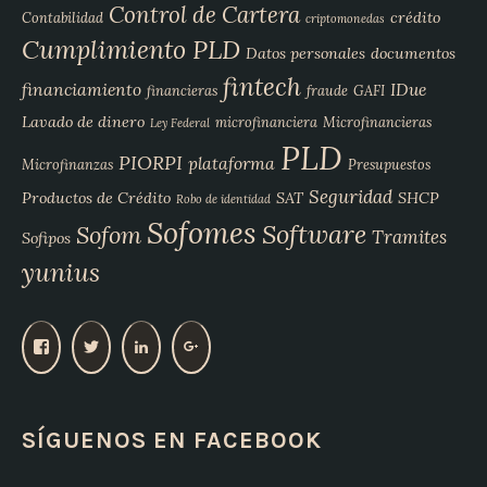
Control de Cartera
crédito
Contabilidad
criptomonedas
Cumplimiento PLD
Datos personales
documentos
fintech
financiamiento
IDue
financieras
fraude
GAFI
Lavado de dinero
microfinanciera
Microfinancieras
Ley Federal
PLD
PIORPI
plataforma
Microfinanzas
Presupuestos
Seguridad
Productos de Crédito
SAT
SHCP
Robo de identidad
Sofomes
Software
Sofom
Tramites
Sofipos
yunius
V
V
V
V
e
e
e
e
r
r
r
r
p
p
p
p
SÍGUENOS EN FACEBOOK
e
e
e
e
r
r
r
r
f
f
f
f