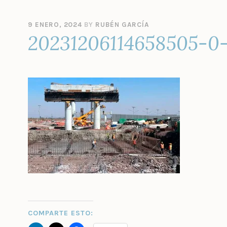
9 ENERO, 2024
BY
RUBÉN GARCÍA
20231206114658505-0-
COMPARTE ESTO: