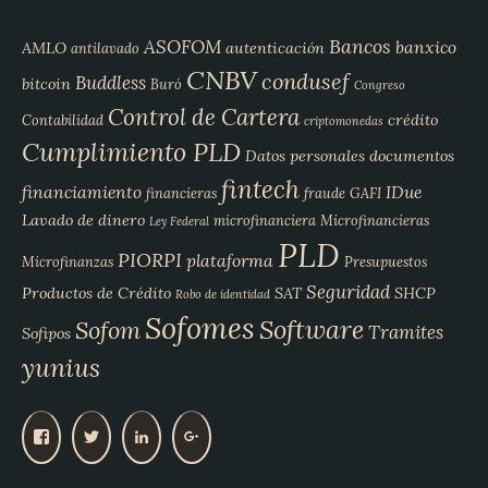
Bancos
ASOFOM
banxico
AMLO
autenticación
antilavado
CNBV
condusef
Buddless
bitcoin
Buró
Congreso
Control de Cartera
crédito
Contabilidad
criptomonedas
Cumplimiento PLD
Datos personales
documentos
fintech
financiamiento
IDue
financieras
fraude
GAFI
Lavado de dinero
microfinanciera
Microfinancieras
Ley Federal
PLD
PIORPI
plataforma
Microfinanzas
Presupuestos
Seguridad
Productos de Crédito
SAT
SHCP
Robo de identidad
Sofomes
Software
Sofom
Tramites
Sofipos
yunius
V
V
V
V
e
e
e
e