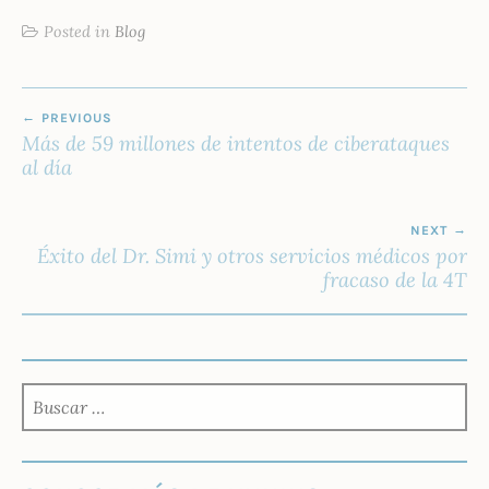
Posted in
Blog
NAVEGACIÓN
PREVIOUS
DE
Más de 59 millones de intentos de ciberataques
ENTRADAS
al día
NEXT
Éxito del Dr. Simi y otros servicios médicos por
fracaso de la 4T
BUSCAR: