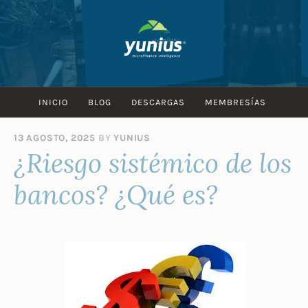
Skip
to
content
INICIO
BLOG
DESCARGAS
MEMBRESÍAS
13 AGOSTO, 2025
BY
YUNIUS
¿Riesgo sistémico de los
bancos? ¿Qué es?