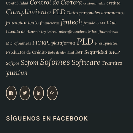
Control de Cartera
crédito
Contabilidad
criptomonedas
Cumplimiento PLD
Datos personales
documentos
fintech
financiamiento
IDue
financieras
fraude
GAFI
Lavado de dinero
microfinanciera
Microfinancieras
Ley Federal
PLD
PIORPI
plataforma
Microfinanzas
Presupuestos
Seguridad
Productos de Crédito
SAT
SHCP
Robo de identidad
Sofomes
Software
Sofom
Tramites
Sofipos
yunius
V
V
V
V
e
e
e
e
r
r
r
r
p
p
p
p
SÍGUENOS EN FACEBOOK
e
e
e
e
r
r
r
r
f
f
f
f