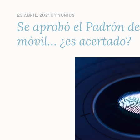
23 ABRIL, 2021
BY
YUNIUS
Se aprobó el Padrón de
móvil… ¿es acertado?