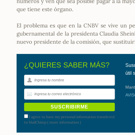
números y ven que sea posible pagar a la may
que tiene este órgano.
El problema es que en la CNBV se vive un per
gubernamental de la presidenta Claudia Shei
nuevo presidente de la comisión, que sustituir
¿QUIERES SABER MÁS?
Susc
útil
Mant
AVI
I agree to have my personal information transfered
to MailChimp (
more information
)