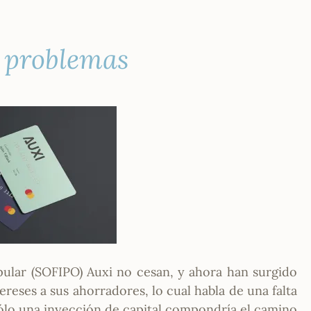
 problemas
pular (SOFIPO) Auxi no cesan, y ahora han surgido
reses a sus ahorradores, lo cual habla de una falta
 sólo una inyección de capital compondría el camino