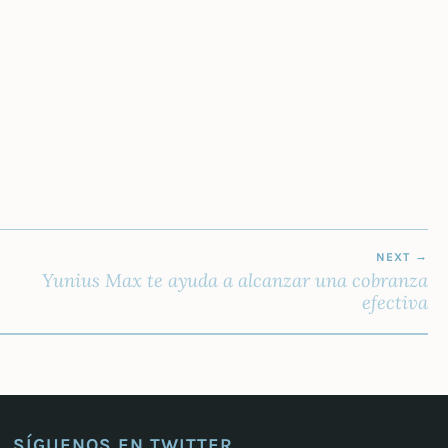
NEXT
Yunius Max te ayuda a alcanzar una cobranza
efectiva
SÍGUENOS EN TWITTER