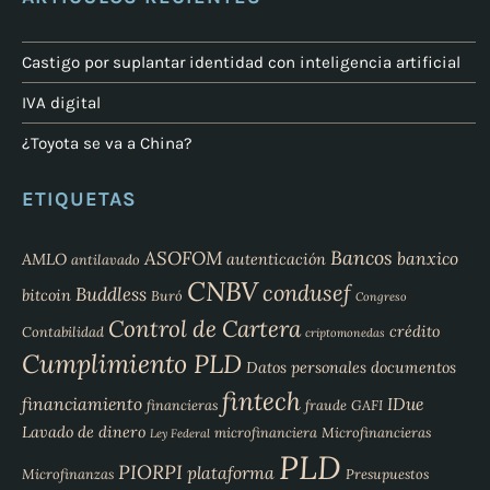
Castigo por suplantar identidad con inteligencia artificial
IVA digital
¿Toyota se va a China?
ETIQUETAS
Bancos
ASOFOM
banxico
AMLO
autenticación
antilavado
CNBV
condusef
Buddless
bitcoin
Buró
Congreso
Control de Cartera
crédito
Contabilidad
criptomonedas
Cumplimiento PLD
Datos personales
documentos
fintech
financiamiento
IDue
financieras
fraude
GAFI
Lavado de dinero
microfinanciera
Microfinancieras
Ley Federal
PLD
PIORPI
plataforma
Microfinanzas
Presupuestos