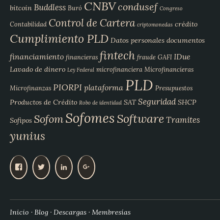
CNBV
condusef
Buddless
bitcoin
Buró
Congreso
Control de Cartera
crédito
Contabilidad
criptomonedas
Cumplimiento PLD
Datos personales
documentos
fintech
financiamiento
IDue
financieras
fraude
GAFI
Lavado de dinero
microfinanciera
Microfinancieras
Ley Federal
PLD
PIORPI
plataforma
Microfinanzas
Presupuestos
Seguridad
Productos de Crédito
SAT
SHCP
Robo de identidad
Sofomes
Software
Sofom
Tramites
Sofipos
yunius
V
V
V
V
e
e
e
e
r
r
r
r
p
p
p
p
e
e
e
e
Inicio
Blog
Descargas
Membresías
r
r
r
r