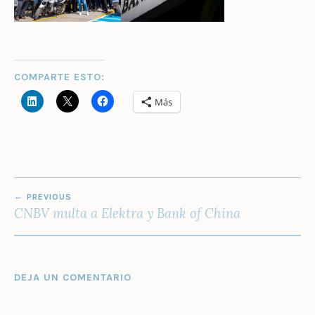
COMPARTE ESTO:
Más
NAVEGACIÓN
PREVIOUS
DE
CNBV multa a Elektra y Bank of China
ENTRADAS
DEJA UN COMENTARIO