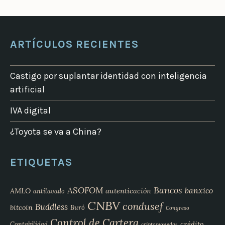
ARTÍCULOS RECIENTES
Castigo por suplantar identidad con inteligencia
artificial
IVA digital
¿Toyota se va a China?
ETIQUETAS
Bancos
ASOFOM
banxico
AMLO
autenticación
antilavado
CNBV
condusef
Buddless
bitcoin
Buró
Congreso
Control de Cartera
crédito
Contabilidad
criptomonedas