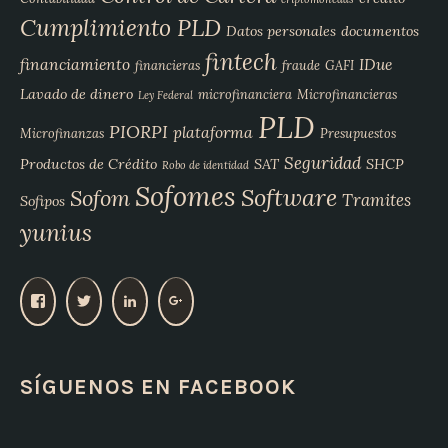
Cumplimiento PLD
Datos personales
documentos
fintech
financiamiento
IDue
financieras
fraude
GAFI
Lavado de dinero
microfinanciera
Microfinancieras
Ley Federal
PLD
PIORPI
plataforma
Microfinanzas
Presupuestos
Seguridad
Productos de Crédito
SAT
SHCP
Robo de identidad
Sofomes
Software
Sofom
Tramites
Sofipos
yunius
V
V
V
V
e
e
e
e
r
r
r
r
p
p
p
p
SÍGUENOS EN FACEBOOK
e
e
e
e
r
r
r
r
f
f
f
f
i
i
i
i