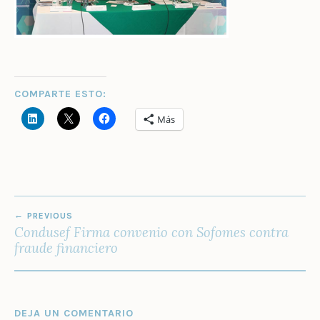
COMPARTE ESTO:
Más
NAVEGACIÓN
PREVIOUS
DE
Condusef Firma convenio con Sofomes contra
ENTRADAS
fraude financiero
DEJA UN COMENTARIO