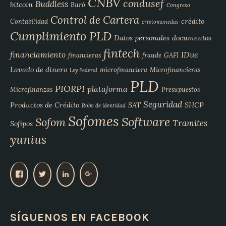
CNBV
condusef
Buddless
bitcoin
Buró
Congreso
Control de Cartera
crédito
Contabilidad
criptomonedas
Cumplimiento PLD
Datos personales
documentos
fintech
financiamiento
IDue
financieras
fraude
GAFI
Lavado de dinero
microfinanciera
Microfinancieras
Ley Federal
PLD
PIORPI
plataforma
Microfinanzas
Presupuestos
Seguridad
Productos de Crédito
SAT
SHCP
Robo de identidad
Sofomes
Software
Sofom
Tramites
Sofipos
yunius
V
V
V
V
e
e
e
e
r
r
r
r
p
p
p
p
SÍGUENOS EN FACEBOOK
e
e
e
e