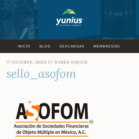
Skip
to
content
INICIO
BLOG
DESCARGAS
MEMBRESÍAS
17 OCTUBRE, 2025
BY
RUBÉN GARCÍA
sello_asofom