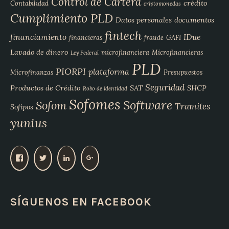
Control de Cartera
crédito
Contabilidad
criptomonedas
Cumplimiento PLD
Datos personales
documentos
fintech
financiamiento
IDue
financieras
fraude
GAFI
Lavado de dinero
microfinanciera
Microfinancieras
Ley Federal
PLD
PIORPI
plataforma
Microfinanzas
Presupuestos
Seguridad
Productos de Crédito
SAT
SHCP
Robo de identidad
Sofomes
Software
Sofom
Tramites
Sofipos
yunius
V
V
V
V
e
e
e
e
r
r
r
r
p
p
p
p
SÍGUENOS EN FACEBOOK
e
e
e
e
r
r
r
r
f
f
f
f
i
i
i
i