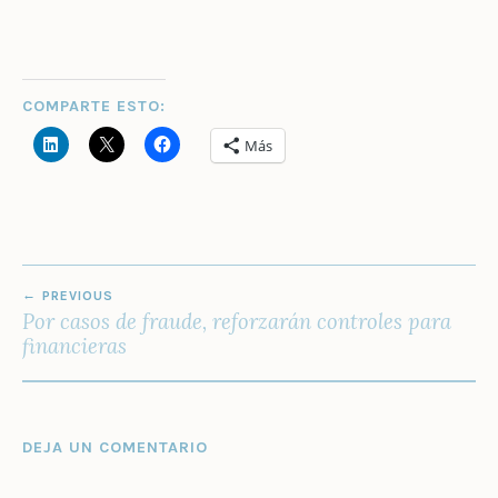
COMPARTE ESTO:
Más
NAVEGACIÓN
PREVIOUS
DE
Por casos de fraude, reforzarán controles para
ENTRADAS
financieras
DEJA UN COMENTARIO