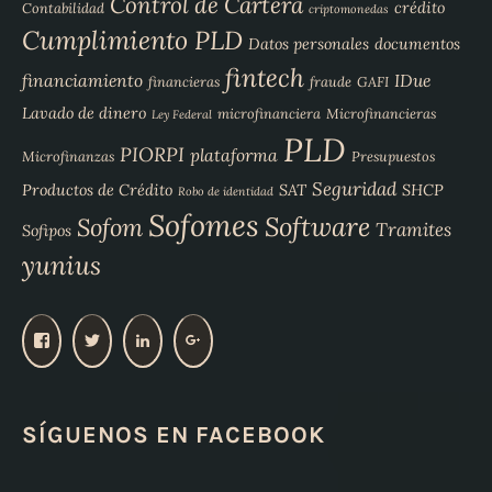
Control de Cartera
crédito
Contabilidad
criptomonedas
Cumplimiento PLD
Datos personales
documentos
fintech
financiamiento
IDue
financieras
fraude
GAFI
Lavado de dinero
microfinanciera
Microfinancieras
Ley Federal
PLD
PIORPI
plataforma
Microfinanzas
Presupuestos
Seguridad
Productos de Crédito
SAT
SHCP
Robo de identidad
Sofomes
Software
Sofom
Tramites
Sofipos
yunius
V
V
V
V
e
e
e
e
r
r
r
r
p
p
p
p
SÍGUENOS EN FACEBOOK
e
e
e
e
r
r
r
r
f
f
f
f
i
i
i
i