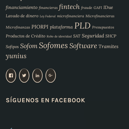
fintech
financiamiento
IDue
financieras
fraude
GAFI
Lavado de dinero
microfinanciera
Microfinancieras
Ley Federal
PLD
PIORPI
plataforma
Microfinanzas
Presupuestos
Seguridad
Productos de Crédito
SAT
SHCP
Robo de identidad
Sofomes
Software
Sofom
Tramites
Sofipos
yunius
V
V
V
V
e
e
e
e
r
r
r
r
p
p
p
p
SÍGUENOS EN FACEBOOK
e
e
e
e
r
r
r
r
f
f
f
f
i
i
i
i
l
l
l
l
d
d
d
d
e
e
e
e