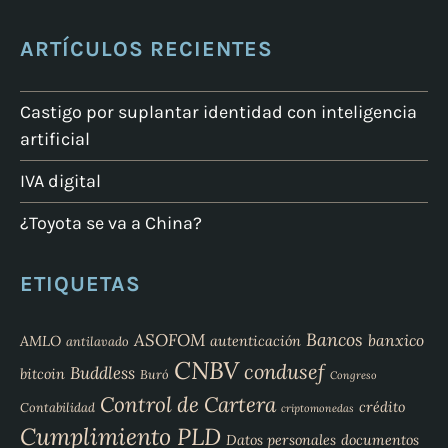
ARTÍCULOS RECIENTES
Castigo por suplantar identidad con inteligencia
artificial
IVA digital
¿Toyota se va a China?
ETIQUETAS
Bancos
ASOFOM
banxico
AMLO
autenticación
antilavado
CNBV
condusef
Buddless
bitcoin
Buró
Congreso
Control de Cartera
crédito
Contabilidad
criptomonedas
Cumplimiento PLD
Datos personales
documentos