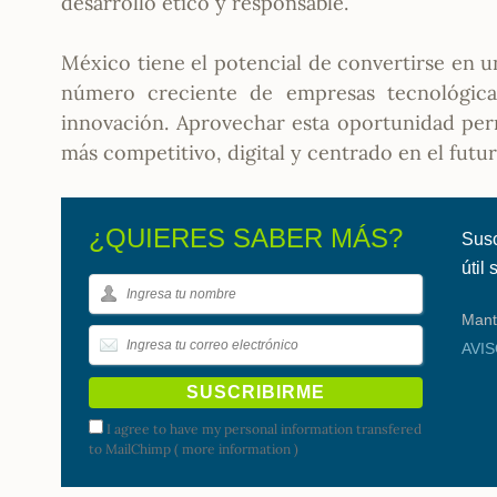
desarrollo ético y responsable.
México tiene el potencial de convertirse en un
número creciente de empresas tecnológica
innovación. Aprovechar esta oportunidad per
más competitivo, digital y centrado en el futur
¿QUIERES SABER MÁS?
Susc
útil
Mant
AVI
I agree to have my personal information transfered
to MailChimp (
more information
)