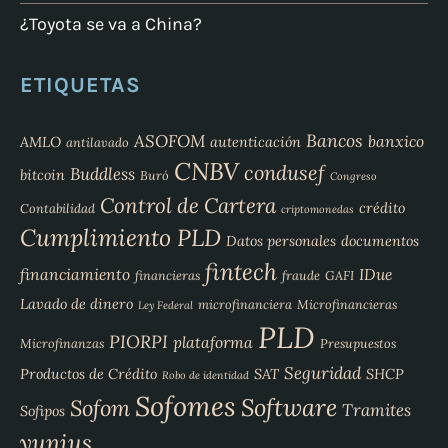
¿Toyota se va a China?
ETIQUETAS
Bancos
ASOFOM
banxico
AMLO
autenticación
antilavado
CNBV
condusef
Buddless
bitcoin
Buró
Congreso
Control de Cartera
crédito
Contabilidad
criptomonedas
Cumplimiento PLD
Datos personales
documentos
fintech
financiamiento
IDue
financieras
fraude
GAFI
Lavado de dinero
microfinanciera
Microfinancieras
Ley Federal
PLD
PIORPI
plataforma
Microfinanzas
Presupuestos
Seguridad
Productos de Crédito
SAT
SHCP
Robo de identidad
Sofomes
Software
Sofom
Tramites
Sofipos
yunius