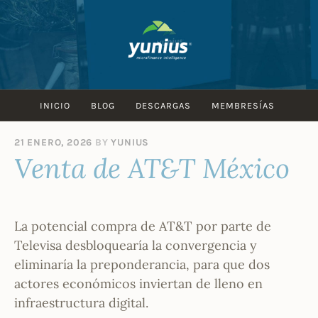
Skip
to
content
INICIO
BLOG
DESCARGAS
MEMBRESÍAS
21 ENERO, 2026
BY
YUNIUS
Venta de AT&T México
La potencial compra de AT&T por parte de
Televisa desbloquearía la convergencia y
eliminaría la preponderancia, para que dos
actores económicos inviertan de lleno en
infraestructura digital.